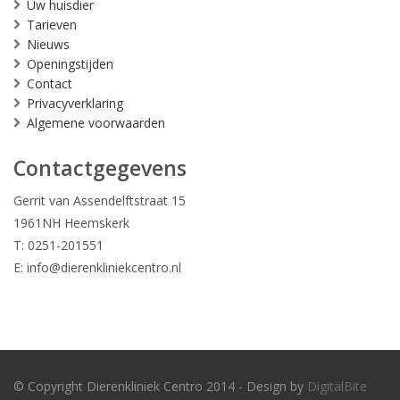
Uw huisdier
Tarieven
Nieuws
Openingstijden
Contact
Privacyverklaring
Algemene voorwaarden
Contactgegevens
Gerrit van Assendelftstraat 15
1961NH Heemskerk
T: 0251-201551
E:
info@dierenkliniekcentro.nl
© Copyright Dierenkliniek Centro 2014 - Design by
DigitalBite