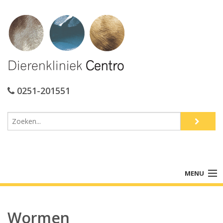
0251-201551
MENU
Home
Wormen
De praktijk