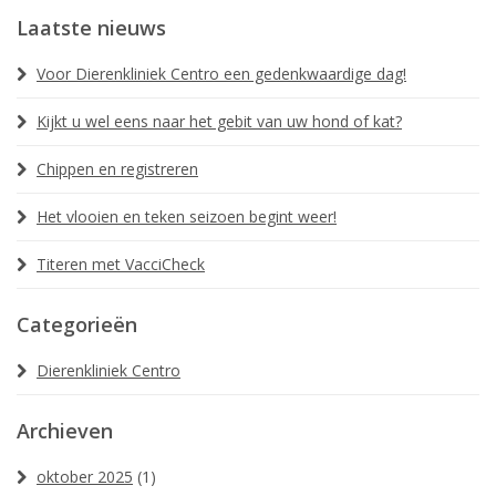
Laatste nieuws
Ons team
Voor Dierenkliniek Centro een gedenkwaardige dag!
Uw huisdier
Kijkt u wel eens naar het gebit van uw hond of kat?
Tarieven
Chippen en registreren
Nieuws
Het vlooien en teken seizoen begint weer!
Openingstijden
Titeren met VacciCheck
Contact
Categorieën
Dierenkliniek Centro
Archieven
oktober 2025
(1)